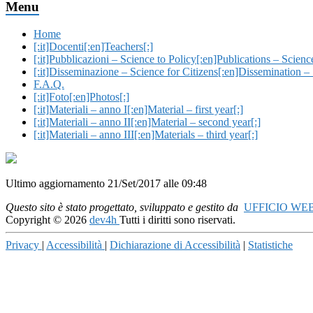
Menu
Home
[:it]Docenti[:en]Teachers[:]
[:it]Pubblicazioni – Science to Policy[:en]Publications – Science
[:it]Disseminazione – Science for Citizens[:en]Dissemination – 
F.A.Q.
[:it]Foto[:en]Photos[:]
[:it]Materiali – anno I[:en]Material – first year[:]
[:it]Materiali – anno II[:en]Material – second year[:]
[:it]Materiali – anno III[:en]Materials – third year[:]
Ultimo aggiornamento 21/Set/2017 alle 09:48
Questo sito è stato progettato, sviluppato e gestito da
UFFICIO WE
Copyright © 2026
dev4h
Tutti i diritti sono riservati.
Privacy
|
Accessibilità
|
Dichiarazione di Accessibilità
|
Statistiche