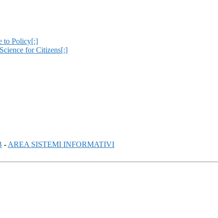
 to Policy[:]
Science for Citizens[:]
B
-
AREA SISTEMI INFORMATIVI