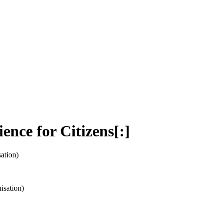
ence for Citizens[:]
ation)
isation)